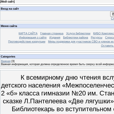
[
Мой сайт
]
Вход на сайт
В
Ст
Меню сайта
КАРТА САЙТА
Главная страница
Услуги библиотеки
КИБО Комплекс
Информация о сайте
Издания
Библиотеки района
Ресурсы
Спрос
Противодействие коррупции
Меры поддержки для участников СВО и членов их
Оставить
Categories
Важная
[3]
Важная информация, которая должна определенное время быть сверху всей информ
К всемирному дню чтения вслух 
детского населения «Межпоселенче
2 «б» класса гимназии №20 им. Ста
сказке Л.Пантелеева «Две лягушки»
Библиотекарь во вступительном с