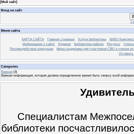
[
Мой сайт
]
Вход на сайт
В
Ст
Меню сайта
КАРТА САЙТА
Главная страница
Услуги библиотеки
КИБО Комплекс
Информация о сайте
Издания
Библиотеки района
Ресурсы
Спрос
Противодействие коррупции
Меры поддержки для участников СВО и членов их
Оставить
Categories
Важная
[3]
Важная информация, которая должна определенное время быть сверху всей информ
Удивительно
Специалистам Межпоселе
библиотеки посчастливилос