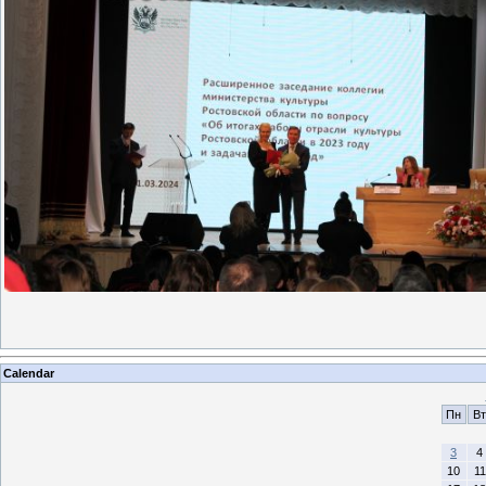
Calendar
Пн
Вт
3
4
10
11