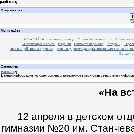
[
Мой сайт
]
Вход на сайт
В
Ст
Меню сайта
КАРТА САЙТА
Главная страница
Услуги библиотеки
КИБО Комплекс
Информация о сайте
Издания
Библиотеки района
Ресурсы
Спрос
Противодействие коррупции
Меры поддержки для участников СВО и членов их
Оставить
Categories
Важная
[3]
Важная информация, которая должна определенное время быть сверху всей информ
«На вс
12 апреля в детском отдел
гимназии №20 им. Станчева