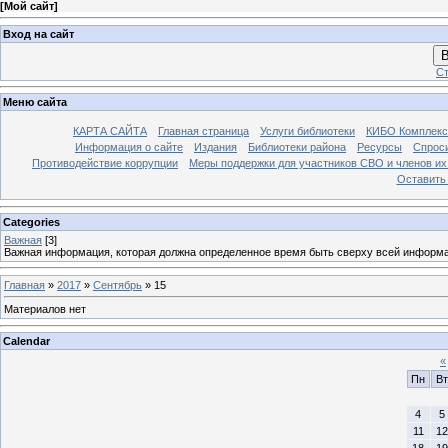
[
Мой сайт
]
Вход на сайт
В
Ст
Меню сайта
КАРТА САЙТА
Главная страница
Услуги библиотеки
КИБО Комплекс
Информация о сайте
Издания
Библиотеки района
Ресурсы
Спрос
Противодействие коррупции
Меры поддержки для участников СВО и членов их
Оставить
Categories
Важная
[3]
Важная информация, которая должна определенное время быть сверху всей информ
Главная
»
2017
»
Сентябрь
»
15
Материалов нет
Calendar
«
Пн
Вт
4
5
11
12
18
19