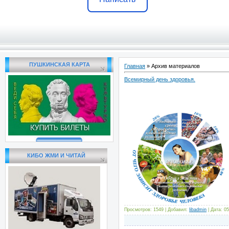
ПУШКИНСКАЯ КАРТА
Главная
»
Архив материалов
Всемирный день здоровья.
КИБО ЖМИ И ЧИТАЙ
Просмотров: 1549 | Добавил:
libadmin
| Дата:
05