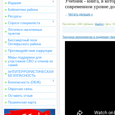
Учебник - книга
, в кот
Издания
современном уровне до
Библиотеки района
...
Читать дальше »
Ресурсы
Спроси специалиста
Просмотров: 1466 | Добавил:
libadmin
| Дата:
03
Летописи населенных
пунктов
Траурное мероприятие в поддержку Ке
Бессмертный полк
Октябрьского района
Противодействие коррупции
Меры поддержки для
участников СВО и членов их
семей
АНТИТЕРРОРИСТИЧЕСКАЯ
БЕЗОПАСНОСТЬ
Безопасность (ОБЖ)
Обратная связь
Оставить отзыв
Пушкинская карта