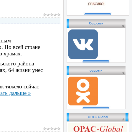
Соц сети
иным
 По всей стране
в храмах.
ьского района
ях, 64 жизни унес
соцсети
ак тяжело сейчас
ать дальше »
OPAC Global