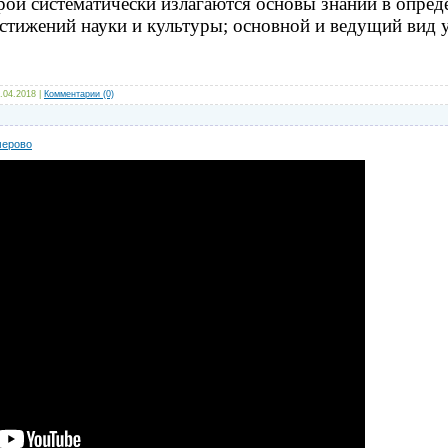
орой систематически излагаются основы знаний в опред
стижений науки и культуры;
основной
и ведущий вид у
.04.2018
|
Комментарии (0)
мерово