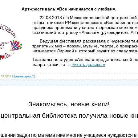
Арт-фестиваль «Все начинается с любви».
22.03.2018 г. в Межпоселенческой центральной 
открыт стихами Р.Рождественского «Все начинаетс
празднике принимали участие творческая молодеж
шахтинский театр-шоу «Аншлаг» (руководитель А.Тк
Ведущая фестиваля рассказала о чудесном таин
трепетных муз – поэзии, музыке, театре, о прекра
называется Лирикой и который звучит во славу жизн
Театральная студия «Аншлаг» представила свой ре
жанра: стихи, та
...
Читать дальше »
.03.2018
|
Комментарии (0)
Знакомьтесь, новые книги!
центральная библиотека получила новые кн
ении задач по математике многие учащиеся нуждаются в 