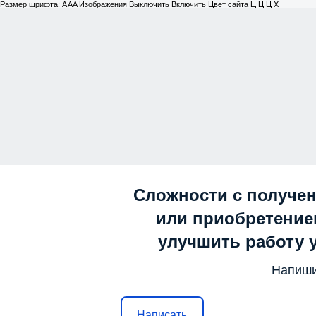
Размер шрифта:
A
A
A
Изображения
Выключить
Включить
Цвет сайта
Ц
Ц
Ц
Х
Сложности с получе
или приобретением
улучшить работу 
Напиши
Написать