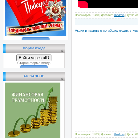
Просмотров: 1380 | Добавил:
libadmin
| Дата:
28
Акции в память о погибших людях в Ке
Форма входа
Войти через uID
Старая форма входа
АКТУАЛЬНО
Просмотров: 1483 | Добавил:
libadmin
| Дата:
28