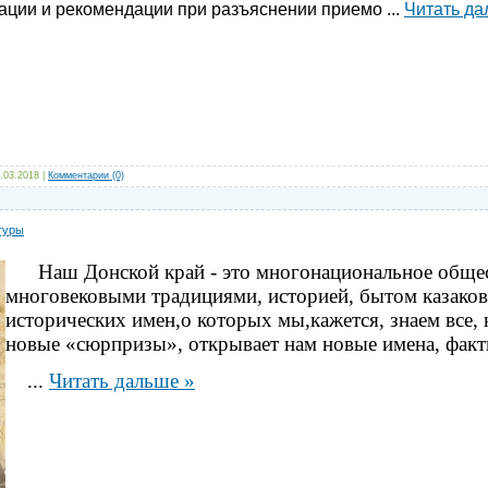
тации и рекомендации при разъяснении приемо
...
Читать да
.03.2018
|
Комментарии (0)
туры
Наш Донской край
- это многонациональное обще
многовековыми традициями, историей, бытом казаков
исторических имен,о которых мы,кажется, знаем все,
новые «сюрпризы», открывает нам новые имена, факт
...
Читать дальше »