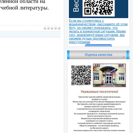
еленной области на
чебной литературы.
Если вы столкнулись с
мошенничеством, расскажите об этом
боту, он сможет подсказать, что
делать в конкретной ситуации. Кроме
того, анализируя ваши ситуации, мы
сможем лучше противостоять
преступникам
Оценка качества