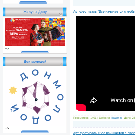
Арт-фестиваль "Все начинается с любви
Живу на Дону
-->
Дон молодой
Просмотров: 1401 | Добавил:
libadmin
| Дата:
25
-->
Арт-фестиваль «Все начинается с люб