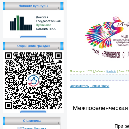
Новости культуры
Обращение граждан
Просмотров: 1574 | Добавил:
libadmin
| Дата:
23
Знакомьтесь, новые книги!
Межпоселенческая 
Статистика
При реш