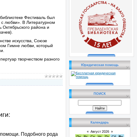
библиотеке Фестиваль был
я с любви». В Литературном
ь Октябрьского района и
ачев).
стве искусства, Союзе
сном Гимне любви, который
и.
пертуар творчеством разного
Юридическая помощь
ПОИСК
иги:
Календарь
«
Август 2026
»
помощи. Подоб­ного рода
Пн
Вт
Ср
Чт
Пт
Сб
Вс