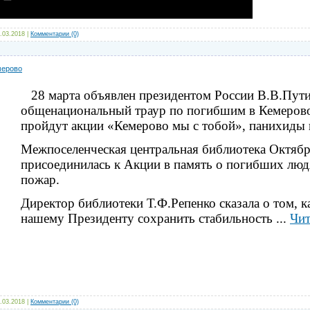
.03.2018
|
Комментарии (0)
мерово
28 марта объявлен президентом России В.В.Пут
общенациональный траур по погибшим в Кемерово.
пройдут акции «Кемерово мы с тобой», панихиды 
Межпоселенческая центральная библиотека Октябр
присоединилась к Акции в память о погибших люд
пожар.
Директор библиотеки Т.Ф.Репенко сказала о том, к
нашему Президенту сохранить стабильность
...
Чит
.03.2018
|
Комментарии (0)