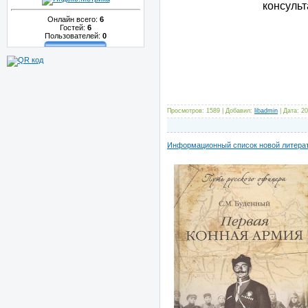
консуль
Онлайн всего:
6
Гостей:
6
Пользователей:
0
Просмотров: 1589 | Добавил:
libadmin
| Дата:
20
Информационный список новой литера