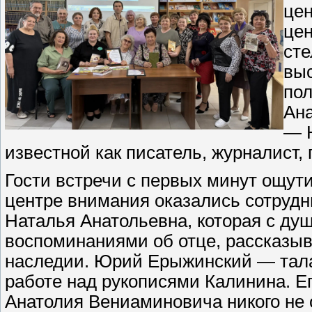
цен
цен
сте
выс
пол
Ана
— 
известной как писатель, журналист, 
Гости встречи с первых минут ощут
центре внимания оказались сотрудн
Наталья Анатольевна, которая с ду
воспоминаниями об отце, рассказыв
наследии. Юрий Ерыжинский — тала
работе над рукописями Калинина. Е
Анатолия Вениаминовича никого не 