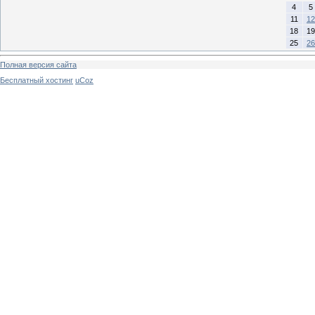
4
5
11
12
18
19
25
26
Полная версия сайта
Бесплатный хостинг
uCoz