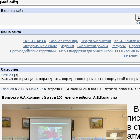
[
Мой сайт
]
Вход на сайт
В
Ст
Меню сайта
КАРТА САЙТА
Главная страница
Услуги библиотеки
КИБО Комплекс
Информация о сайте
Издания
Библиотеки района
Ресурсы
Спрос
Противодействие коррупции
Меры поддержки для участников СВО и членов их
Оставить
Categories
Важная
[3]
Важная информация, которая должна определенное время быть сверху всей информ
Главная
»
2026
»
Май
»
22
» Встреча с Н.А.Калининой в год 100- летнего юбилея А.В.К
Встреча с Н.А.Калининой в год 100- летнего юбилея А.В.Калинина
В г
пи
в с
атм