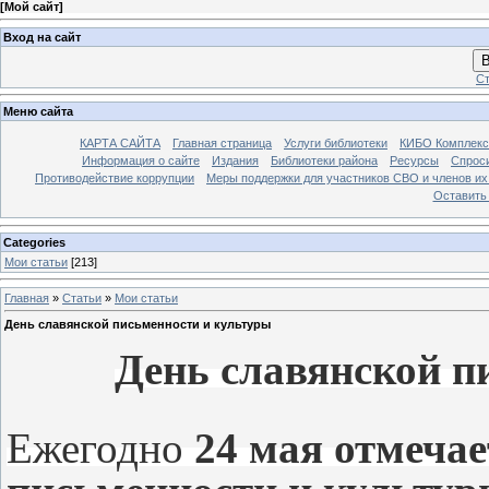
[
Мой сайт
]
Вход на сайт
В
Ст
Меню сайта
КАРТА САЙТА
Главная страница
Услуги библиотеки
КИБО Комплекс
Информация о сайте
Издания
Библиотеки района
Ресурсы
Спрос
Противодействие коррупции
Меры поддержки для участников СВО и членов их
Оставить
Categories
Мои статьи
[213]
Главная
»
Статьи
»
Мои статьи
День славянской письменности и культуры
День славянской п
Ежегодно
24 мая отмечае