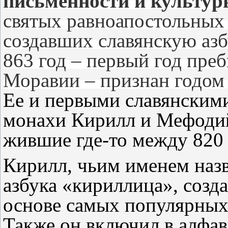
письменности и культур
святых равноапостольных
создавших славянскую а
863 год – первый год пре
Моравии – признан годом 
Ее и первыми славянским
монахи Кирилл и Мефодий
жившие где-то между 820 
Кирилл, чьим именем назв
азбука «кириллица», созд
основе самых популярных 
Также он включил в алфав