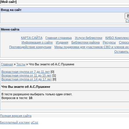
[
Мой сайт
]
Вход на сайт
В
Ст
Меню сайта
КАРТА САЙТА
Главная страница
Услуги библиотеки
КИБО Комплекс
Информация о сайте
Издания
Библиотеки района
Ресурсы
Спрос
Противодействие коррупции
Меры поддержки для участников СВО и членов их
Оставить
Главная
»
Тесты
» Что Вы знаете об А.С.Пушкине
Возрастная группа от 7 до 11 лет
[0]
Возрастная группа от 11 до 15 лет
[1]
Возрастная группа от 14 до 17 лет
[0]
Что Вы знаете об А.С.Пушкине
В тесте разрешено выбирать только один ответ.
Вопросов в тесте:
10
.
Полная версия сайта
Бесплатный хостинг
uCoz