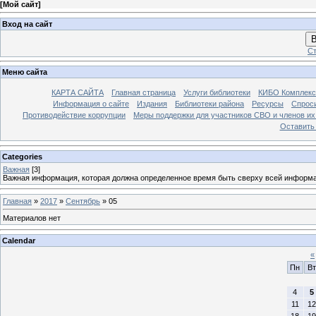
[
Мой сайт
]
Вход на сайт
В
Ст
Меню сайта
КАРТА САЙТА
Главная страница
Услуги библиотеки
КИБО Комплекс
Информация о сайте
Издания
Библиотеки района
Ресурсы
Спрос
Противодействие коррупции
Меры поддержки для участников СВО и членов их
Оставить
Categories
Важная
[3]
Важная информация, которая должна определенное время быть сверху всей информ
Главная
»
2017
»
Сентябрь
»
05
Материалов нет
Calendar
«
Пн
Вт
4
5
11
12
18
19