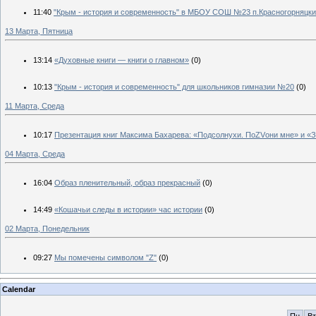
11:40
"Крым - история и современность" в МБОУ СОШ №23 п.Красногорняцк
13 Марта, Пятница
13:14
«Духовные книги — книги о главном»
(0)
10:13
"Крым - история и современность" для школьников гимназии №20
(0)
11 Марта, Среда
10:17
Презентация книг Максима Бахарева: «Подсолнухи. ПоZVони мне» и «
04 Марта, Среда
16:04
Образ пленительный, образ прекрасный
(0)
14:49
«Кошачьи следы в истории» час истории
(0)
02 Марта, Понедельник
09:27
Мы помечены символом "Z"
(0)
Calendar
Пн
Вт