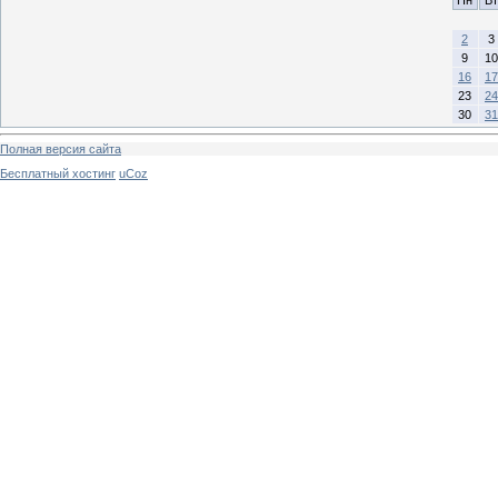
2
3
9
10
16
17
23
24
30
31
Полная версия сайта
Бесплатный хостинг
uCoz