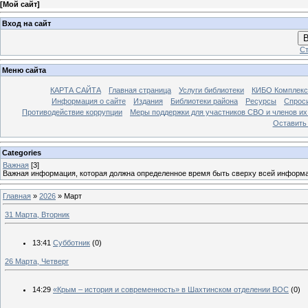
[
Мой сайт
]
Вход на сайт
В
Ст
Меню сайта
КАРТА САЙТА
Главная страница
Услуги библиотеки
КИБО Комплекс
Информация о сайте
Издания
Библиотеки района
Ресурсы
Спрос
Противодействие коррупции
Меры поддержки для участников СВО и членов их
Оставить
Categories
Важная
[3]
Важная информация, которая должна определенное время быть сверху всей информ
Главная
»
2026
»
Март
31 Марта, Вторник
13:41
Субботник
(0)
26 Марта, Четверг
14:29
«Крым – история и современность» в Шахтинском отделении ВОС
(0)