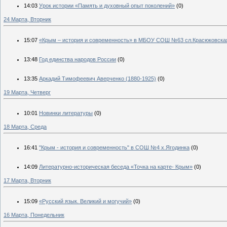
14:03
Урок истории «Память и духовный опыт поколений»
(0)
24 Марта, Вторник
15:07
«Крым – история и современность» в МБОУ СОШ №63 сл.Красюковска
13:48
Год единства народов России
(0)
13:35
Аркадий Тимофеевич Аверченко (1880-1925)
(0)
19 Марта, Четверг
10:01
Новинки литературы
(0)
18 Марта, Среда
16:41
"Крым - история и современность" в СОШ №4 х.Ягодинка
(0)
14:09
Литературно-историческая беседа «Точка на карте- Крым»
(0)
17 Марта, Вторник
15:09
«Русский язык. Великий и могучий»
(0)
16 Марта, Понедельник