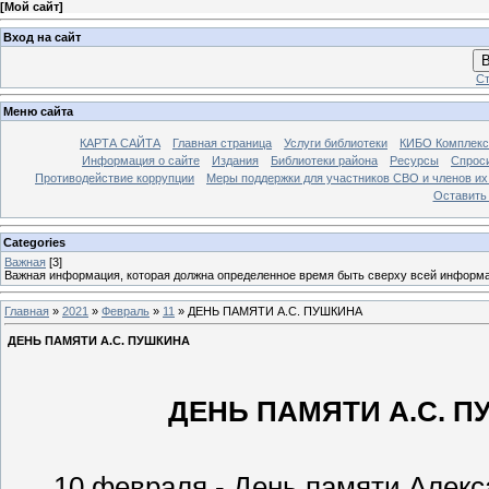
[
Мой сайт
]
Вход на сайт
В
Ст
Меню сайта
КАРТА САЙТА
Главная страница
Услуги библиотеки
КИБО Комплекс
Информация о сайте
Издания
Библиотеки района
Ресурсы
Спрос
Противодействие коррупции
Меры поддержки для участников СВО и членов их
Оставить
Categories
Важная
[3]
Важная информация, которая должна определенное время быть сверху всей информ
Главная
»
2021
»
Февраль
»
11
» ДЕНЬ ПАМЯТИ А.С. ПУШКИНА
ДЕНЬ ПАМЯТИ А.С. ПУШКИНА
ДЕНЬ ПАМЯТИ А.С. ПУШК
10 февраля - День памяти Алекса