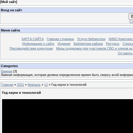
[
Мой сайт
]
Вход на сайт
В
Ст
Меню сайта
КАРТА САЙТА
Главная страница
Услуги библиотеки
КИБО Комплекс
Информация о сайте
Издания
Библиотеки района
Ресурсы
Спрос
Противодействие коррупции
Меры поддержки для участников СВО и членов их
Оставить
Categories
Важная
[3]
Важная информация, которая должна определенное время быть сверху всей информ
Главная
»
2021
»
Февраль
»
12
» Год науки и технологий
Год науки и технологий