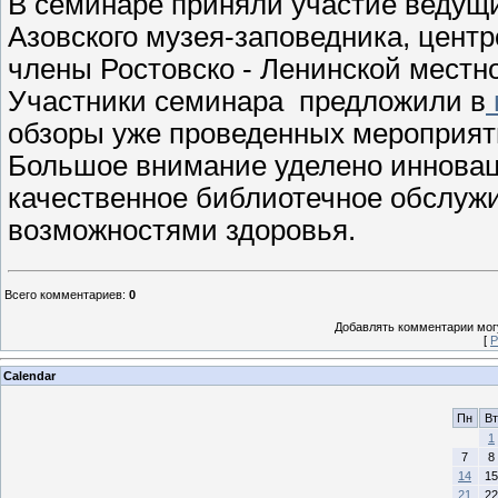
В семинаре приняли участие ведущ
Азовского музея-заповедника, цент
члены Ростовско - Ленинской местн
Участники семинара предложили в
обзоры уже проведенных мероприяти
Большое внимание уделено иннова
качественное библиотечное обслуж
возможностями здоровья.
Всего комментариев
:
0
Добавлять комментарии могу
[
Р
Calendar
Пн
Вт
1
7
8
14
15
21
22