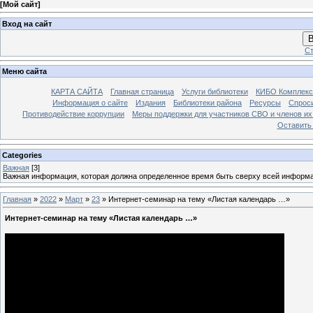
[
Мой сайт
]
Вход на сайт
В
Ст
Меню сайта
КАРТА САЙТА
Главная страница
Услуги библиотеки
КИБО Комплекс
Информация о сайте
Издания
Библиотеки района
Ресурсы
Спрос
Противодействие коррупции
Меры поддержки для участников СВО и членов их
Оставить
Categories
Важная
[3]
Важная информация, которая должна определенное время быть сверху всей информ
Главная
»
2022
»
Март
»
23
» Интернет-семинар на тему «Листая календарь …»
Интернет-семинар на тему «Листая календарь …»