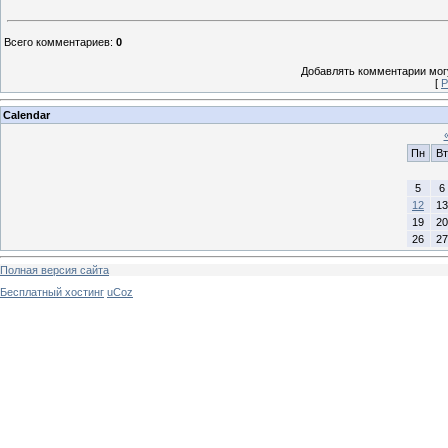
Всего комментариев
:
0
Добавлять комментарии могу
[
Р
Calendar
Пн
Вт
5
6
12
13
19
20
26
27
Полная версия сайта
Бесплатный хостинг
uCoz