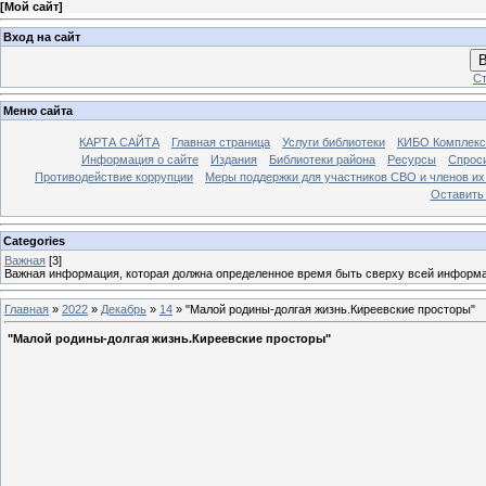
[
Мой сайт
]
Вход на сайт
В
Ст
Меню сайта
КАРТА САЙТА
Главная страница
Услуги библиотеки
КИБО Комплекс
Информация о сайте
Издания
Библиотеки района
Ресурсы
Спрос
Противодействие коррупции
Меры поддержки для участников СВО и членов их
Оставить
Categories
Важная
[3]
Важная информация, которая должна определенное время быть сверху всей информ
Главная
»
2022
»
Декабрь
»
14
» "Малой родины-долгая жизнь.Киреевские просторы"
"Малой родины-долгая жизнь.Киреевские просторы"