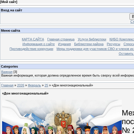
[
Мой сайт
]
Вход на сайт
В
Ст
Меню сайта
КАРТА САЙТА
Главная страница
Услуги библиотеки
КИБО Комплекс
Информация о сайте
Издания
Библиотеки района
Ресурсы
Спрос
Противодействие коррупции
Меры поддержки для участников СВО и членов их
Оставить
Categories
Важная
[3]
Важная информация, которая должна определенное время быть сверху всей информ
Главная
»
2026
»
Февраль
»
25
» «Дон многонациональный»
«Дон многонациональный»
25
Ме
пос
№ 2