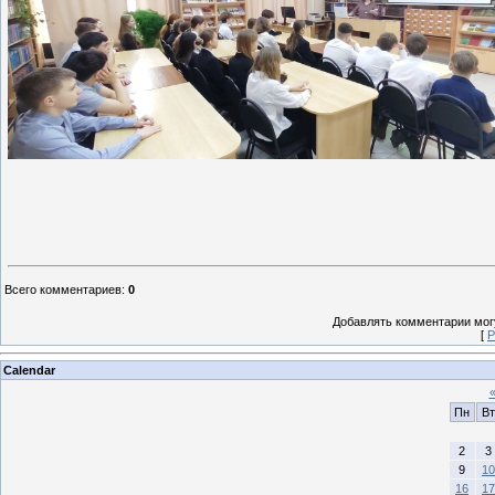
Всего комментариев
:
0
Добавлять комментарии могу
[
Р
Calendar
Пн
Вт
2
3
9
10
16
17