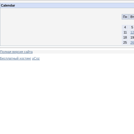
Calendar
Пн
Вт
4
5
11
12
18
19
25
26
Полная версия сайта
Бесплатный хостинг
uCoz