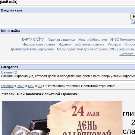
[
Мой сайт
]
Вход на сайт
В
Ст
Меню сайта
КАРТА САЙТА
Главная страница
Услуги библиотеки
КИБО Комплекс
Информация о сайте
Издания
Библиотеки района
Ресурсы
Спрос
Противодействие коррупции
Меры поддержки для участников СВО и членов их
Оставить
Categories
Важная
[3]
Важная информация, которая должна определенное время быть сверху всей информ
Главная
»
2026
»
Май
»
20
» "От глиняной таблички к печатной страничке"
"От глиняной таблички к печатной страничке"
гли
24
сла