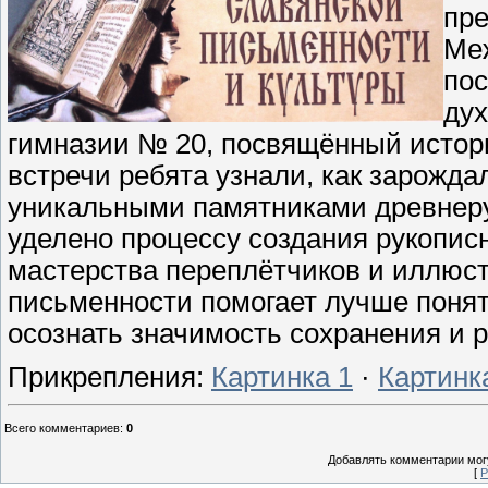
пре
Ме
пос
дух
гимназии № 20, посвящённый истори
встречи ребята узнали, как зарожда
уникальными памятниками древнеру
уделено процессу создания рукопис
мастерства переплётчиков и иллюст
письменности помогает лучше понят
осознать значимость сохранения и 
Прикрепления
:
Картинка 1
·
Картинк
Всего комментариев
:
0
Добавлять комментарии могу
[
Р