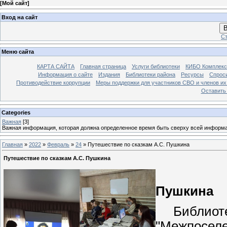
[
Мой сайт
]
Вход на сайт
В
Ст
Меню сайта
КАРТА САЙТА
Главная страница
Услуги библиотеки
КИБО Комплекс
Информация о сайте
Издания
Библиотеки района
Ресурсы
Спрос
Противодействие коррупции
Меры поддержки для участников СВО и членов их
Оставить
Categories
Важная
[3]
Важная информация, которая должна определенное время быть сверху всей информ
Главная
»
2022
»
Февраль
»
24
» Путешествие по сказкам А.С. Пушкина
Путешествие по сказкам А.С. Пушкина
Пушкина
Библиотек
"Межпоселе