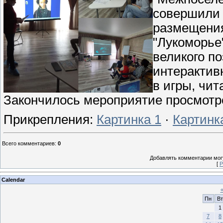
совершили 
размещения
"Лукоморье
великого по
интерактив
в игры, чит
Закончилось мероприятие просмотро
Прикрепления
:
Картинка 1
·
Картинк
Всего комментариев
:
0
Добавлять комментарии могу
[
Р
Calendar
Пн
Вт
1
7
8