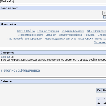
[
Мой сайт
]
Вход на сайт
В
Ст
Меню сайта
КАРТА САЙТА
Главная страница
Услуги библиотеки
КИБО Комплекс
Информация о сайте
Издания
Библиотеки района
Ресурсы
Спрос
Противодействие коррупции
Меры поддержки для участников СВО и членов их
Оставить
Categories
Важная
[3]
Важная информация, которая должна определенное время быть сверху всей информ
Летопись х.Ильичевка
Calendar
Пн
Вт
3
4
10
11