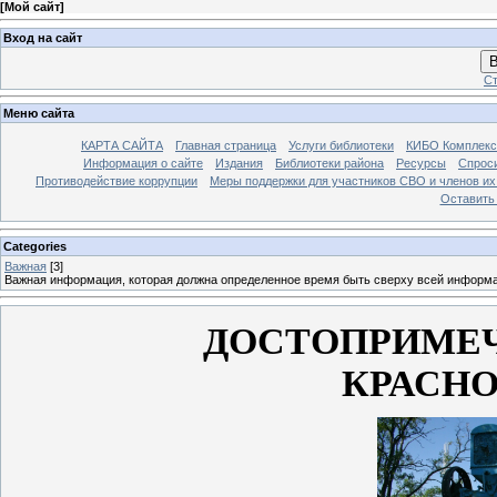
[
Мой сайт
]
Вход на сайт
В
Ст
Меню сайта
КАРТА САЙТА
Главная страница
Услуги библиотеки
КИБО Комплекс
Информация о сайте
Издания
Библиотеки района
Ресурсы
Спрос
Противодействие коррупции
Меры поддержки для участников СВО и членов их
Оставить
Categories
Важная
[3]
Важная информация, которая должна определенное время быть сверху всей информ
ДОСТОПРИМЕ
КРАСН