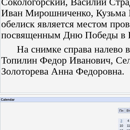
Сокологорский, Василий Стра
Иван Мирошниченко, Кузьма 
обелиск является местом пров
посвященным Дню Победы в В
На снимке справа налево ве
Топилин Федор Иванович, Сел
Золоторева Анна Федоровна.
Calendar
Пн
Вт
3
4
10
11