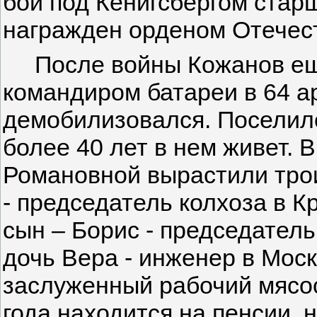
бои под Кенигсбергом стар
награжден орденом Отечес
После войны Кожанов еще
командиром батареи в 64 ар
демобилизовался. Поселилс
более 40 лет в нем живет. 
Романовной вырастили тро
- председатель колхоза в К
сын – Борис - председатель
дочь Вера - инженер в Мос
заслуженный рабочий мясо
года находится на пенсии, 