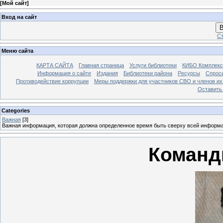
[
Мой сайт
]
Вход на сайт
В
Ст
Меню сайта
КАРТА САЙТА
Главная страница
Услуги библиотеки
КИБО Комплекс
Информация о сайте
Издания
Библиотеки района
Ресурсы
Спрос
Противодействие коррупции
Меры поддержки для участников СВО и членов их
Оставить
Categories
Важная
[3]
Важная информация, которая должна определенное время быть сверху всей информ
Команд