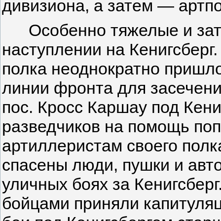
дивизиона, а затем — артпо
Особенно тяжелые и за­тя
наступлении на Кениг­сберг
полка неоднократно пришло
линии фронта для засечени
пос. Кросс Каршау под Кени
разведчиков на помощь по
артиллеристам своего полка
спасены люди, пушки и авт
уличных боях за Кенигсберг
бойцами приняли ка­питуля