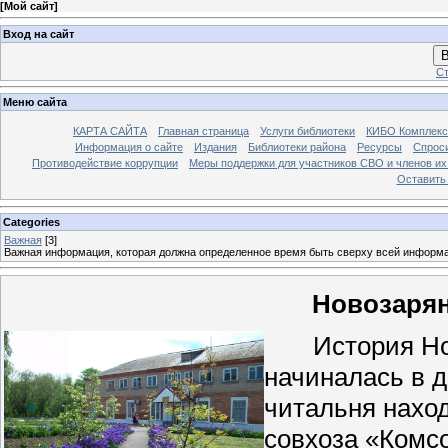
[
Мой сайт
]
Вход на сайт
В
Ст
Меню сайта
КАРТА САЙТА
Главная страница
Услуги библиотеки
КИБО Комплекс
Информация о сайте
Издания
Библиотеки района
Ресурсы
Спрос
Противодействие коррупции
Меры поддержки для участников СВО и членов их
Оставить
Categories
Важная
[3]
Важная информация, которая должна определенное время быть сверху всей информ
Новозарян
История Нов
начиналась в д
читальня наход
совхоза «Комс