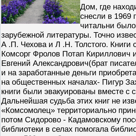
Дом, где наход
снесли в 1969 
читальни было 
зарубежной литературы. Точно изве
А .П. Чехова и Л .Н. Толстого. Книг
Комсорг Фролов Потап Кириллович и
Евгений Александрович(брат писател
и на заработанные деньги приобрет
на общественных началах- Пигур З
книги были эвакуированы вместе с 
Дальнейшая судьба этих книг не изв
«Комсомолец» территориально прина
потом Сидорово - Кадамовскому посе
библиотеки в селах помогала библи