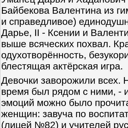
Байбекова Валентина из ги
и справедливое) единодушно
Дарье, II - Ксении и Вален
выше всяческих похвал. Кра
одухотворённость, безукори
блестящая актёрская игра.
Девочки заворожили всех. Н
время был рядом с ними, - 
эмоций можно было прочита
женщин: завуча по воспита
(лицей №82) и учителей рус