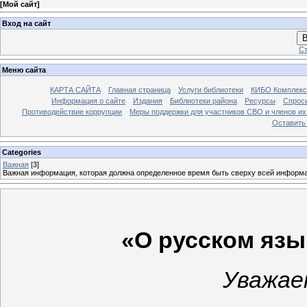
[
Мой сайт
]
Вход на сайт
В
Ст
Меню сайта
КАРТА САЙТА
Главная страница
Услуги библиотеки
КИБО Комплекс
Информация о сайте
Издания
Библиотеки района
Ресурсы
Спрос
Противодействие коррупции
Меры поддержки для участников СВО и членов их
Оставить
Categories
Важная
[3]
Важная информация, которая должна определенное время быть сверху всей информ
«О
русском
язы
Уважае