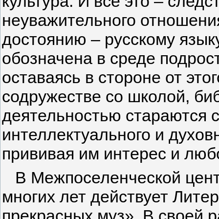
культура. И все это – следс
неуважительного отношени
достоянию – русскому язык
обозначена в среде подрос
оставаясь в стороне от этог
содружестве со школой, би
деятельностью стараются с
интеллектуального и духов
прививая им интерес и любо
В Межпоселенческой центр
многих лет действует Лите
прекрасных муз». В своей 