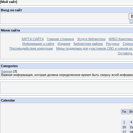
[
Мой сайт
]
Вход на сайт
В
Ст
Меню сайта
КАРТА САЙТА
Главная страница
Услуги библиотеки
КИБО Комплекс
Информация о сайте
Издания
Библиотеки района
Ресурсы
Спрос
Противодействие коррупции
Меры поддержки для участников СВО и членов их
Оставить
Categories
Важная
[3]
Важная информация, которая должна определенное время быть сверху всей информ
Calendar
Пн
Вт
3
4
10
11
17
18