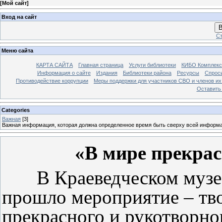
[
Мой сайт
]
Вход на сайт
В
Ст
Меню сайта
КАРТА САЙТА
Главная страница
Услуги библиотеки
КИБО Комплекс
Информация о сайте
Издания
Библиотеки района
Ресурсы
Спрос
Противодействие коррупции
Меры поддержки для участников СВО и членов их
Оставить
Categories
Важная
[3]
Важная информация, которая должна определенное время быть сверху всей информ
«В мире прекрас
В Краеведческом музее
прошло мероприятие – тв
прекрасного и рукотворн