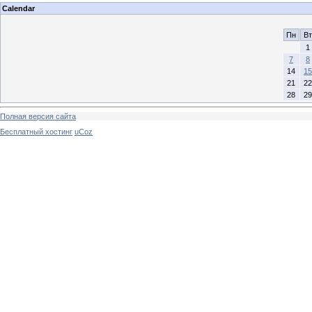
Calendar
Пн
Вт
1
7
8
14
15
21
22
28
29
Полная версия сайта
Бесплатный хостинг
uCoz