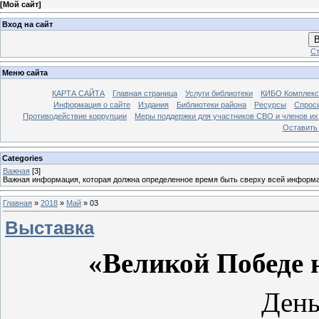
[
Мой сайт
]
Вход на сайт
В
Ст
Меню сайта
КАРТА САЙТА
Главная страница
Услуги библиотеки
КИБО Комплекс
Информация о сайте
Издания
Библиотеки района
Ресурсы
Спрос
Противодействие коррупции
Меры поддержки для участников СВО и членов их
Оставить
Categories
Важная
[3]
Важная информация, которая должна определенное время быть сверху всей информ
Главная
»
2018
»
Май
»
03
Выставка
«Великой Победе 
День П