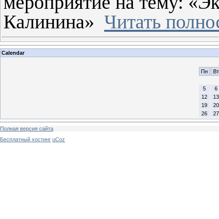
мероприятие на тему: «Э
Калинина»
Читать полнос
Calendar
Пн
Вт
5
6
12
13
19
20
26
27
Полная версия сайта
Бесплатный хостинг
uCoz