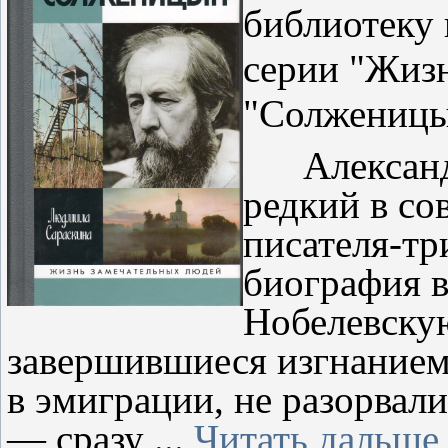
библиотеку 
серии "Жиз
"Солженицы
Александр
редкий в со
писателя-тр
биография в
Нобелевскую
завершившиеся изгнанием 
в эмиграции, не разорвал
— сразу
...
Читать дальше