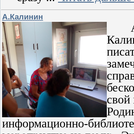
А.Калинин
Ана
Кали
писат
заме
спра
беск
свой
Роди
информационно-библиоте