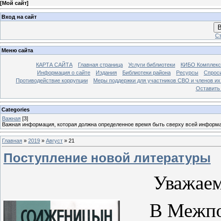
[
Мой сайт
]
Вход на сайт
В
Ст
Меню сайта
КАРТА САЙТА
Главная страница
Услуги библиотеки
КИБО Комплекс
Информация о сайте
Издания
Библиотеки района
Ресурсы
Спрос
Противодействие коррупции
Меры поддержки для участников СВО и членов их
Оставить
Categories
Важная
[3]
Важная информация, которая должна определенное время быть сверху всей информ
Главная
»
2019
»
Август
»
21
Поступление новой литературы
Уважаем
В Межпо