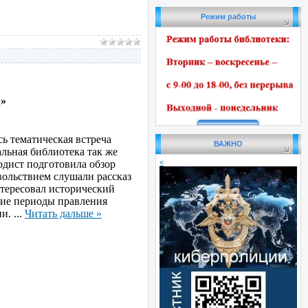
Режим работы
а»
 тематическая встреча
ВАЖНО
льная библиотека так же
одист подготовила обзор
<
вольствием слушали рассказ
нтересовал исторический
шие периоды правления
ни.
...
Читать дальше »