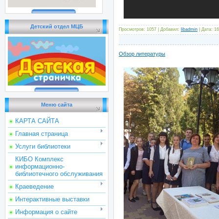
Детский отдел МЦБ
Просмотров: 1057 | Добавил:
libadmin
| Дата:
16
Обзор литературы
Меню сайта
КАРТА САЙТА
Главная страница
Услуги библиотеки
КИБО Комплекс
информационно-
библиотечного обслуживания
Краеведение
Интерактивные выставки
Информация о сайте