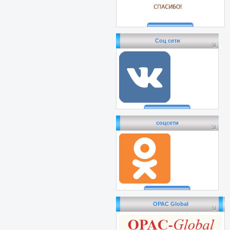
Соц сети
соцсети
OPAC Global