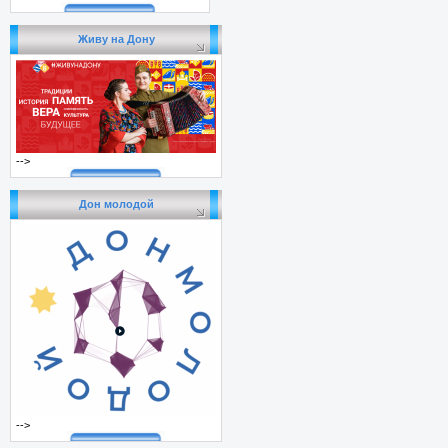
Живу на Дону
-->
Дон молодой
-->