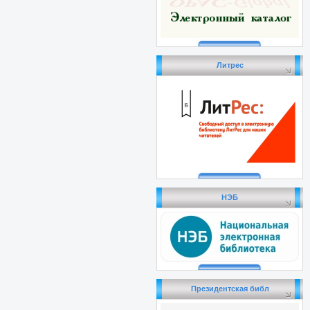
Литрес
НЭБ
Президентская библ