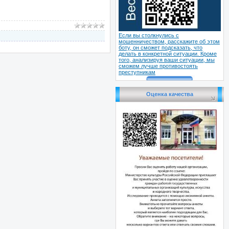
Если вы столкнулись с
мошенничеством, расскажите об этом
боту, он сможет подсказать, что
делать в конкретной ситуации. Кроме
того, анализируя ваши ситуации, мы
сможем лучше противостоять
преступникам
Оценка качества