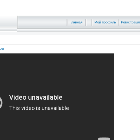
Главная
Мой профиль
Регистраци
уры