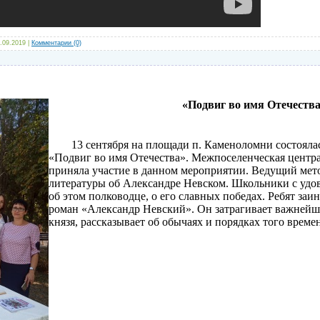
.09.2019
|
Комментарии (0)
«Подвиг во имя Отечеств
13 сентября на площади п. Каменоломни состоялась
«Подвиг во имя Отечества». Межпоселенческая центра
приняла участие в данном мероприятии. Ведущий мет
литературы об Александре Невском. Школьники с удо
об этом полководце, о его славных победах. Ребят заи
роман «Александр Невский». Он затрагивает важней
князя, рассказывает об обычаях и порядках того време