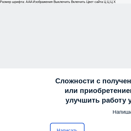
Размер шрифта:
A
A
A
Изображения
Выключить
Включить
Цвет сайта
Ц
Ц
Ц
Х
Сложности с получе
или приобретением
улучшить работу 
Напиши
Написать