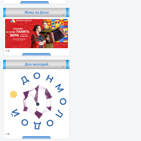
Живу на Дону
-->
Дон молодой
-->