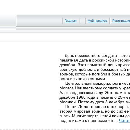
Главная
Мой профиль
Регистраци
День неизвестного солдата – это
памятная дата в российской истории
декабря. Этот памятный день призва
воинскую доблесть и бессмертный по
воинов, которые погибли в боевых д
остались неизвестными.
Центральным мемориалом в честь
Могила Неизвестному солдату у кре
Александровском саду. Этот памятн
декабря 1966 года в память о 25-л
Москвой. Поэтому дата 3 декабря в
Почти 75 лет прошло с тех пор, к
вторая мировая война, но до сих е
знать. Многие жертвы этой войны до
под плитами с надписью «Б
...
Читат