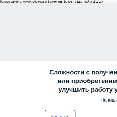
Размер шрифта:
A
A
A
Изображения
Выключить
Включить
Цвет сайта
Ц
Ц
Ц
Х
Сложности с получе
или приобретением
улучшить работу 
Напиши
Написать