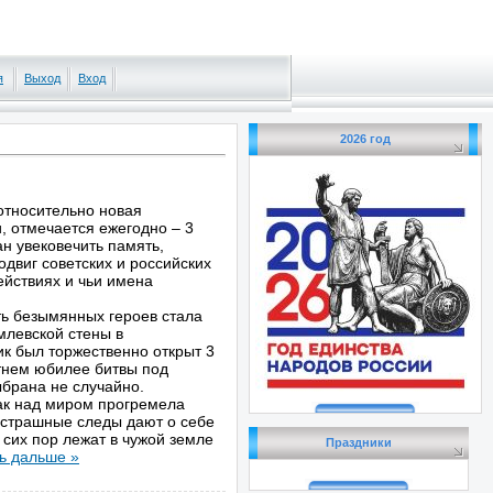
я
Выход
Вход
2026 год
 относительно новая
, отмечается ежегодно – 3
н увековечить память,
двиг советских и российских
ействиях и чьи имена
 безымянных героев стала
млевской стены в
ик был торжественно открыт 3
етнем юбилее битвы под
ыбрана не случайно.
ак над миром прогремела
е страшные следы дают о себе
 сих пор лежат в чужой земле
Праздники
ь дальше »