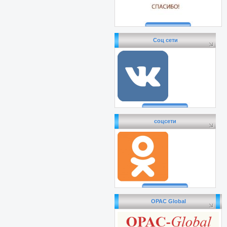
Соц сети
соцсети
OPAC Global