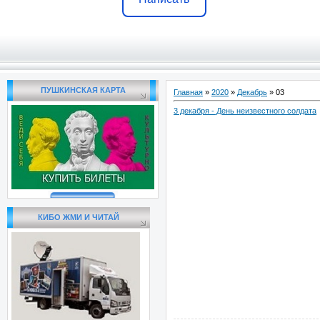
ПУШКИНСКАЯ КАРТА
Главная
»
2020
»
Декабрь
»
03
3 декабря - День неизвестного солдата
КИБО ЖМИ И ЧИТАЙ