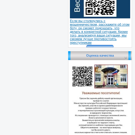
Если вы столкнулись с
мошенничеством, расскажите об этом
боту, он сможет подсказать, что
делать в конкретной ситуации. Кроме
того, анализируя ваши ситуации, мы
сможем лучше противостоять
преступникам
Оценка качества