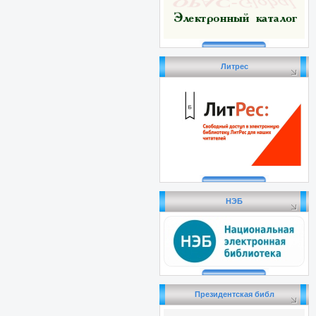
Литрес
НЭБ
Президентская библ