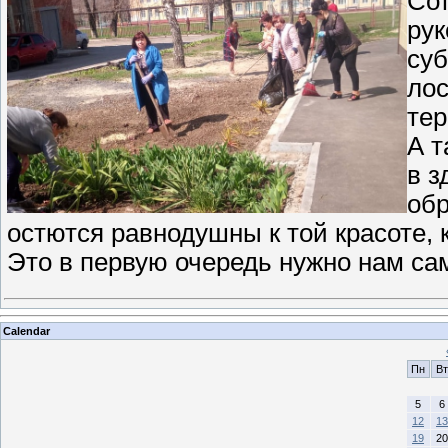
Сот
рук
суб
лос
тер
А т
в з
обр
остются равнодушны к той красоте, к
Это в первую очередь нужно нам са
Calendar
Пн
Вт
5
6
12
13
19
20