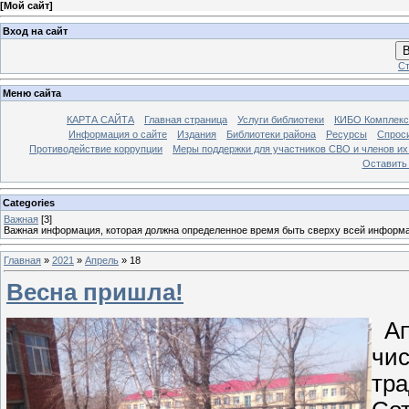
[
Мой сайт
]
Вход на сайт
В
Ст
Меню сайта
КАРТА САЙТА
Главная страница
Услуги библиотеки
КИБО Комплекс
Информация о сайте
Издания
Библиотеки района
Ресурсы
Спрос
Противодействие коррупции
Меры поддержки для участников СВО и членов их
Оставить
Categories
Важная
[3]
Важная информация, которая должна определенное время быть сверху всей информ
Главная
»
2021
»
Апрель
»
18
Весна пришла!
Ап
чис
тра