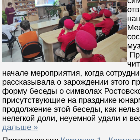
сим
отв
наш
Ме
сос
муз
Пр
чит
начале мероприятия, когда сотруд
рассказывала о зарождении этого п
форму беседы о символах Ростовск
присутствующие на празднике юнарм
продолжение этой беседы, как нельз
нелегкой доли, неуемной удали и в
дальше »