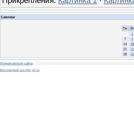
Прикрепления:
Картинка 1
·
Картинк
Calendar
Пн
Вт
1
7
8
14
15
21
22
28
29
Полная версия сайта
Бесплатный хостинг
uCoz