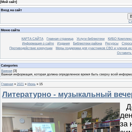
[
Мой сайт
]
Вход на сайт
В
Ст
Меню сайта
КАРТА САЙТА
Главная страница
Услуги библиотеки
КИБО Комплекс
Информация о сайте
Издания
Библиотеки района
Ресурсы
Спрос
Противодействие коррупции
Меры поддержки для участников СВО и членов их
Оставить
Categories
Важная
[3]
Важная информация, которая должна определенное время быть сверху всей информ
Главная
»
2021
»
Июнь
»
15
Литературно - музыкальный вечер
Ден
ден
за 