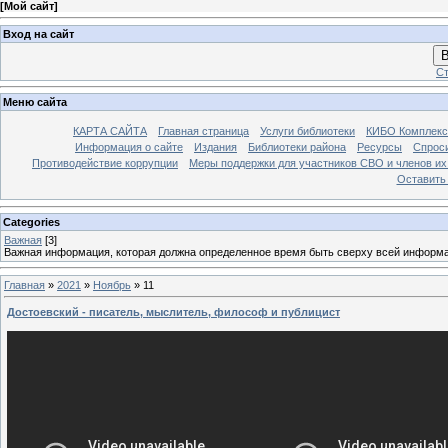
[
Мой сайт
]
Вход на сайт
В
Ст
Меню сайта
КАРТА САЙТА
Главная страница
Услуги библиотеки
КИБО Комплекс
Информация о сайте
Издания
Библиотеки района
Ресурсы
Спрос
Противодействие коррупции
Меры поддержки для участников СВО и членов их
Оставить
Categories
Важная
[3]
Важная информация, которая должна определенное время быть сверху всей информ
Главная
»
2021
»
Ноябрь
»
11
Достоевский - писатель, мыслитель, философ и публицист