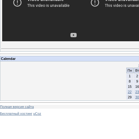
Calendar
Пн
Вт
1
2
8
9
15
16
22
23
29
30
Полная версия сайта
Бесплатный хостинг
uCoz