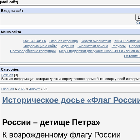
[
Мой сайт
]
Вход на сайт
В
Ст
Меню сайта
КАРТА САЙТА
Главная страница
Услуги библиотеки
КИБО Комплекс
Информация о сайте
Издания
Библиотеки района
Ресурсы
Спрос
Противодействие коррупции
Меры поддержки для участников СВО и членов их
Оставить
Categories
Важная
[3]
Важная информация, которая должна определенное время быть сверху всей информ
Главная
»
2022
»
Август
»
23
Историческое досье «Флаг России
России – детище Петра»
К возрожденному флагу России