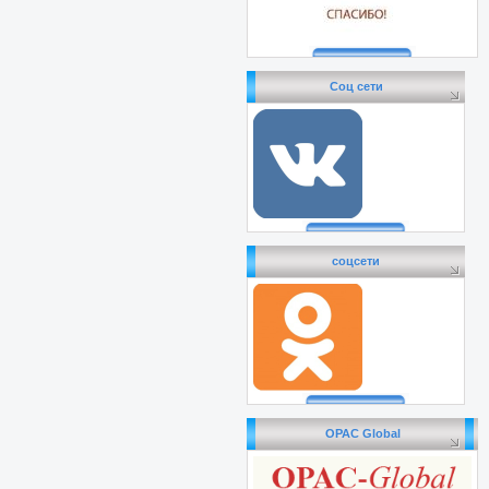
Соц сети
соцсети
OPAC Global