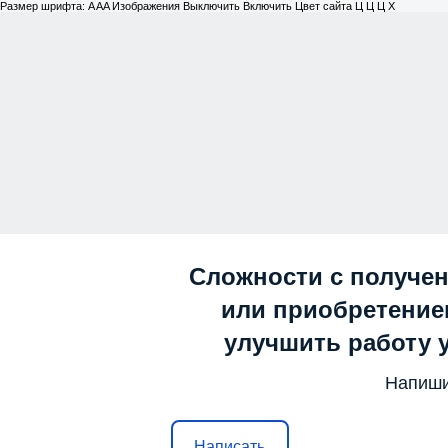
Размер шрифта:
A
A
A
Изображения
Выключить
Включить
Цвет сайта
Ц
Ц
Ц
Х
Сложности с получе
или приобретением
улучшить работу 
Напиши
Написать