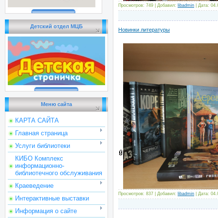
Просмотров: 749 | Добавил:
libadmin
| Дата:
04.
Детский отдел МЦБ
Новинки литературы
Меню сайта
КАРТА САЙТА
Главная страница
Услуги библиотеки
КИБО Комплекс
информационно-
библиотечного обслуживания
Краеведение
Просмотров: 837 | Добавил:
libadmin
| Дата:
04.
Интерактивные выставки
Информация о сайте