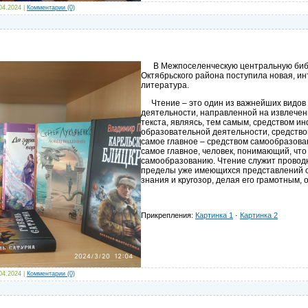
04.2024
|
Комментарии (0)
В Межпоселенческую центральную библ
Октябрьского района поступила новая, и
литература.
Чтение – это один из важнейших видов
деятельности, направленной на извлече
текста, являясь, тем самым, средством 
образовательной деятельности, средством
самое главное – средством самообразова
самое главное, человек, понимающий, что 
самообразованию. Чтение служит провод
пределы уже имеющихся представлений 
знания и кругозор, делая его грамотным,
Прикрепления:
Картинка 1
·
Картинка 2
04.2024
|
Комментарии (0)