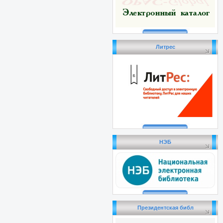
Литрес
НЭБ
Президентская библ