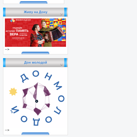
Живу на Дону
-->
Дон молодой
-->