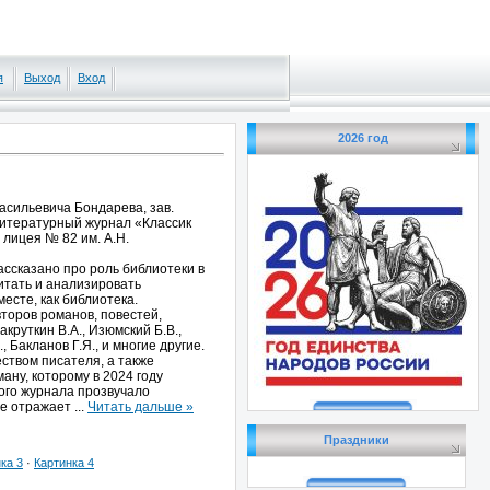
я
Выход
Вход
2026 год
сильевича Бондарева, зав.
литературный журнал «Классик
 лицея № 82 им. А.Н.
ссказано про роль библиотеки в
читать и анализировать
сте, как библиотека.
второв романов, повестей,
круткин В.А., Изюмский Б.В.,
, Бакланов Г.Я., и многие другие.
ством писателя, а также
ану, которому в 2024 году
ного журнала прозвучало
ое отражает
...
Читать дальше »
Праздники
ка 3
·
Картинка 4