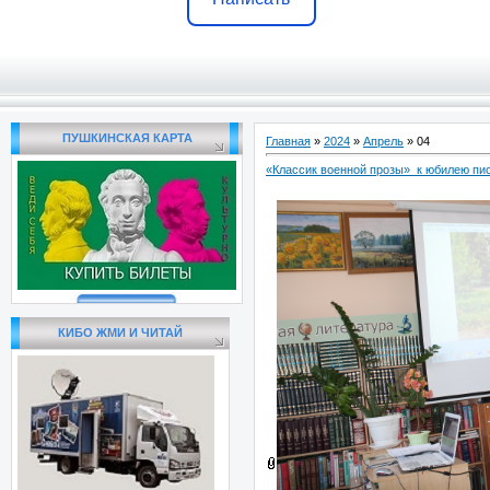
ПУШКИНСКАЯ КАРТА
Главная
»
2024
»
Апрель
»
04
«Классик военной прозы» к юбилею пи
КИБО ЖМИ И ЧИТАЙ