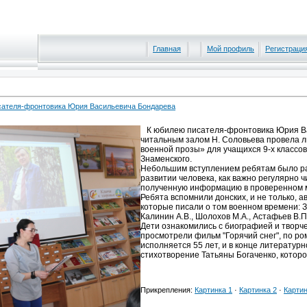
Главная
Мой профиль
Регистраци
сателя-фронтовика Юрия Васильевича Бондарева
К юбилею писателя-фронтовика Юрия Ва
читальным залом Н. Соловьева провела 
военной прозы» для учащихся 9-х классов
Знаменского.
Небольшим вступлением ребятам было ра
развитии человека, как важно регулярно 
полученную информацию в проверенном ме
Ребята вспомнили донских, и не только, а
которые писали о том военном времени: За
Калинин А.В., Шолохов М.А., Астафьев В.П.
Дети ознакомились с биографией и творче
просмотрели фильм "Горячий снег", по ром
исполняется 55 лет, и в конце литератур
стихотворение Татьяны Богаченко, котор
Прикрепления:
Картинка 1
·
Картинка 2
·
Картин