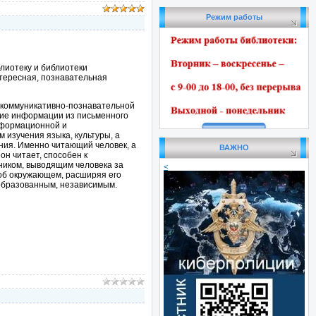
Режим работы
иотеку и библиотеки
нтересная, познавательная
 коммуникативно-познавательной
ние информации из письменного
информационной и
 изучения языка, культуры, а
ния. Именно читающий человек, а
ВАЖНО
он читает, способен к
ником, выводящим человека за
<
об окружающем, расширяя его
 образованным, независимым.