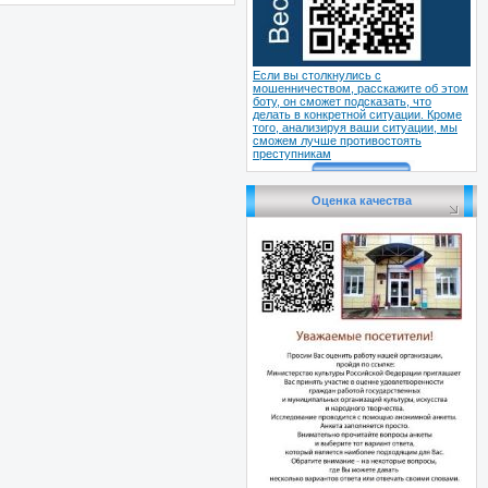
Если вы столкнулись с
мошенничеством, расскажите об этом
боту, он сможет подсказать, что
делать в конкретной ситуации. Кроме
того, анализируя ваши ситуации, мы
сможем лучше противостоять
преступникам
Оценка качества