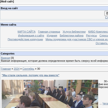
[
Мой сайт
]
Вход на сайт
В
Ст
Меню сайта
КАРТА САЙТА
Главная страница
Услуги библиотеки
КИБО Комплекс
Информация о сайте
Издания
Библиотеки района
Ресурсы
Спрос
Противодействие коррупции
Меры поддержки для участников СВО и членов их
Оставить
Categories
Важная
[3]
Важная информация, которая должна определенное время быть сверху всей информ
Главная
»
2024
»
Сентябрь
»
30
"Мы стали сильнее, потому что мы вместе"
30 сен
Дню вос
Херсонс
...
Чита