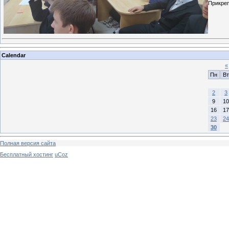
Прикре
Calendar
«
Пн
Вт
2
3
9
10
16
17
23
24
30
Полная версия сайта
Бесплатный хостинг
uCoz