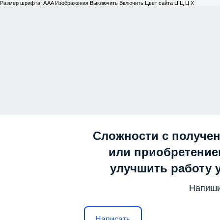
Размер шрифта:
A
A
A
Изображения
Выключить
Включить
Цвет сайта
Ц
Ц
Ц
Х
Сложности с получе
или приобретением
улучшить работу 
Напиши
Написать