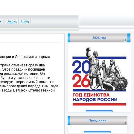
я
Выход
Вход
2026 год
ии и День памяти парада
страна отмечает сразу два
и. Этот праздник посвящён
д российской истории. Он
бурге и установлении власти
олизирует переломный момент в
День проведения парада 1941 года
е в годы Великой Отечественной
Праздники