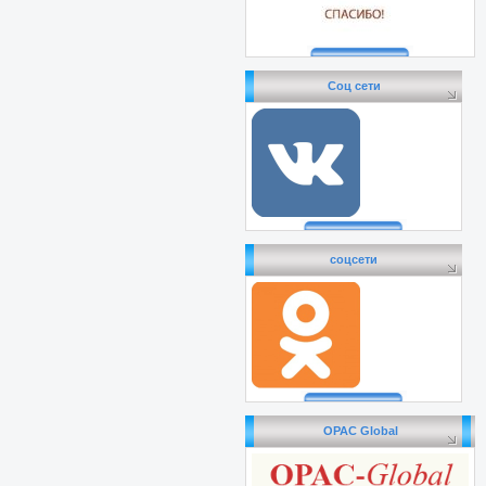
Соц сети
соцсети
OPAC Global