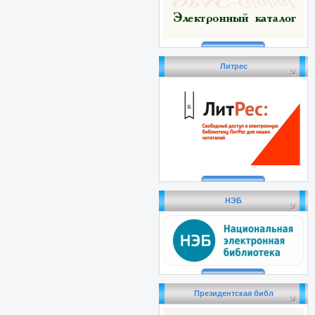
Литрес
НЭБ
Президентская библ