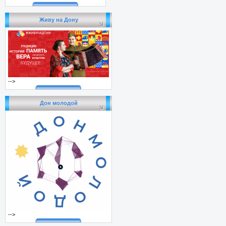
Живу на Дону
-->
Дон молодой
-->