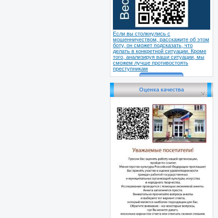
Если вы столкнулись с
мошенничеством, расскажите об этом
боту, он сможет подсказать, что
делать в конкретной ситуации. Кроме
того, анализируя ваши ситуации, мы
сможем лучше противостоять
преступникам
Оценка качества