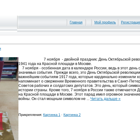
Главная
Мой профиль
Регистраци
и
7 ноября - двойной праздник: День Октябрьской революц
1941 года на Красной площади в Москве.
7 ноября - особенная дата в календаре России, ведь в этот день 
значимых события. Прежде всего, это День Октябрьской революци
важнейшим событиям 1917 года, которые кардинально изменили хо
напоминает о свержении Временного правительства в Санкт-Петер
Советов рабочих и солдатских депутатов. Это день, который симв
истории страны. Кроме того, 7 ноября в России также отмечается 
на Красной площади в Москве. Этот парад имел огромное значени
войны. Он стал мощным символом не
...
Читать дальше »
Прикрепления:
Картинка 1
·
Картинка 2