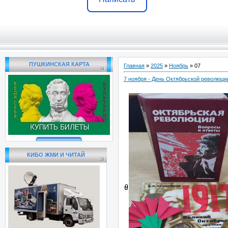
ПУШКИНСКАЯ КАРТА
Главная
»
2025
»
Ноябрь
»
07
7 ноября - День Октябрьской революци
КИБО ЖМИ И ЧИТАЙ