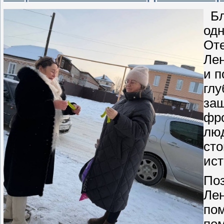
Бло
од
Оте
Лен
и п
глу
защ
фро
люд
сто
ист
Поз
Лен
пом