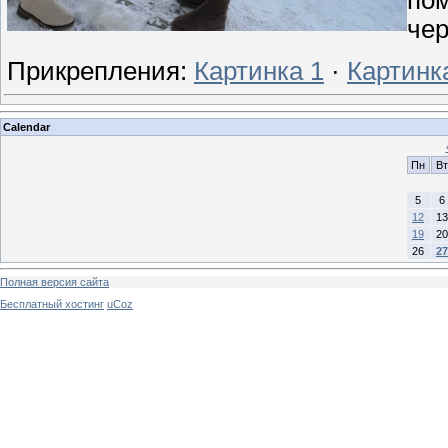
пом
че
Прикрепления:
Картинка 1
·
Картинк
Calendar
Пн
Вт
5
6
12
13
19
20
26
27
Полная версия сайта
Бесплатный хостинг
uCoz