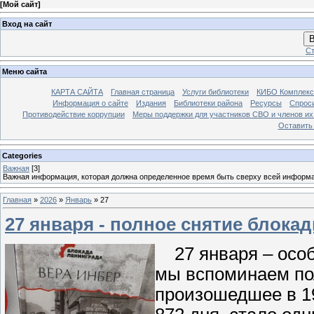
[
Мой сайт
]
Вход на сайт
В
Ст
Меню сайта
КАРТА САЙТА
Главная страница
Услуги библиотеки
КИБО Комплекс
Информация о сайте
Издания
Библиотеки района
Ресурсы
Спрос
Противодействие коррупции
Меры поддержки для участников СВО и членов их
Оставить
Categories
Важная
[3]
Важная информация, которая должна определенное время быть сверху всей информ
Главная
»
2026
»
Январь
»
27
27 января - полное снятие блока
27 января – особе
мы вспоминаем по
произошедшее в 19