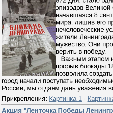
872 дня, стало од
эпизодов Великой 
начавшаяся 8 сент
мира, лишив его п
нечеловеческие ус
жители Ленинграда
мужество. Они про
верить в победу.
Важным этапом на
прорыв блокады 18
позволила создать
город начали поступать необходимы
России, мы отдаем дань уважения 
Прикрепления:
Картинка 1
·
Картинк
Акция "Ленточка Победы Ленингр