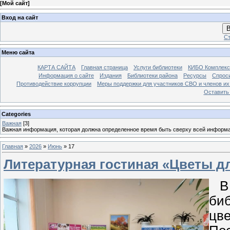
[
Мой сайт
]
Вход на сайт
В
Ст
Меню сайта
КАРТА САЙТА
Главная страница
Услуги библиотеки
КИБО Комплекс
Информация о сайте
Издания
Библиотеки района
Ресурсы
Спрос
Противодействие коррупции
Меры поддержки для участников СВО и членов их
Оставить
Categories
Важная
[3]
Важная информация, которая должна определенное время быть сверху всей информ
Главная
»
2026
»
Июнь
»
17
Литературная гостиная «Цветы д
В 
биб
цве