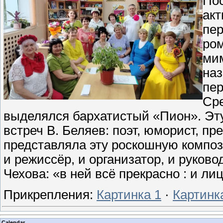
Пос
акт
пер
ром
мим
наз
пер
Ср
выделялся бархатистый «Пион». Эту
встреч В. Беляев: поэт, юморист, п
представляла эту роскошную композ
и режиссёр, и организатор, и руков
Чехова: «в ней всё прекрасно : и ли
Прикрепления:
Картинка 1
·
Картинк
Calendar