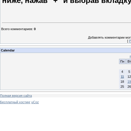
ниже, нажав "+" и выбрав вкладку
Всего комментариев
:
0
Добавлять комментарии могу
[
Р
Calendar
Пн
Вт
4
5
11
12
18
19
25
26
Полная версия сайта
Бесплатный хостинг
uCoz