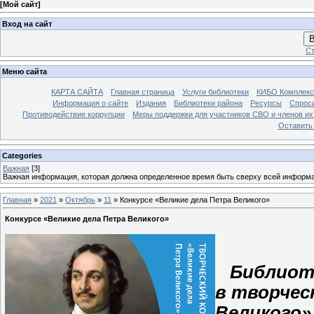
[
Мой сайт
]
Вход на сайт
В
Ст
Меню сайта
КАРТА САЙТА
Главная страница
Услуги библиотеки
КИБО Комплекс
Информация о сайте
Издания
Библиотеки района
Ресурсы
Спрос
Противодействие коррупции
Меры поддержки для участников СВО и членов их
Оставить
Categories
Важная
[3]
Важная информация, которая должна определенное время быть сверху всей информ
Главная
»
2021
»
Октябрь
»
11
» Конкурсе «Великие дела Петра Великого»
Конкурсе «Великие дела Петра Великого»
Дор
Библиоте
в творчес
Великого»