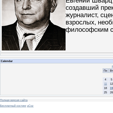
Евгений Шварц 
создавший прек
журналист, сце
взрослых, необ
философским 
Calendar
Пн
Вт
4
5
11
12
18
19
25
26
Полная версия сайта
Бесплатный хостинг
uCoz