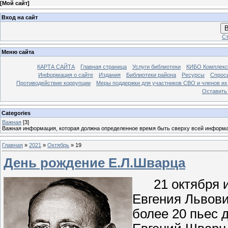
[
Мой сайт
]
Вход на сайт
В
Ст
Меню сайта
КАРТА САЙТА
Главная страница
Услуги библиотеки
КИБО Комплекс
Информация о сайте
Издания
Библиотеки района
Ресурсы
Спрос
Противодействие коррупции
Меры поддержки для участников СВО и членов их
Оставить
Categories
Важная
[3]
Важная информация, которая должна определенное время быть сверху всей информ
Главная
»
2021
»
Октябрь
»
19
День рождение Е.Л.Шварца
21 октября ис
Евгения Львови
более 20 пьес д