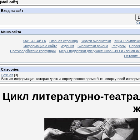
[
Мой сайт
]
Вход на сайт
В
Ст
Меню сайта
КАРТА САЙТА
Главная страница
Услуги библиотеки
КИБО Комплекс
Информация о сайте
Издания
Библиотеки района
Ресурсы
Спрос
Противодействие коррупции
Меры поддержки для участников СВО и членов их
Оставить
Categories
Важная
[3]
Важная информация, которая должна определенное время быть сверху всей информ
Цикл литературно-театра
ж