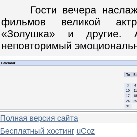
Гости вечера наслажда
фильмов великой актр
«Золушка» и другие. А
неповторимый эмоциональн
Calendar
Пн
Вт
3
4
10
11
17
18
24
25
31
Полная версия сайта
Бесплатный хостинг
uCoz