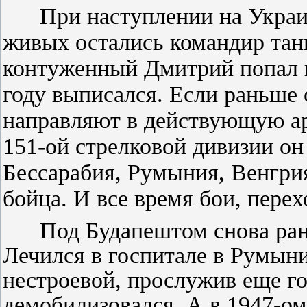
При наступлении
на
Украи
живых остались командир тан
контуженный Дмитрий попал в 
году выписался. Ес­ли раньше 
на­правляют в действую­щую а
151-ой стрелковой диви­зии он
Бессарабия, Румыния, Венгрия
бойца. И все время бои, перех
Под Будапештом снова ранен
Лечился в госпита­ле в Румыни
нестроевой, прослужив еще год
демобилизовался. А в 1947-ом 