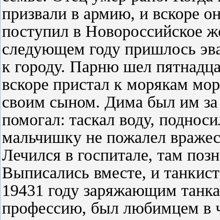
призвали в армию, и вскоре он
поступил в Новороссийское ж
следующем году при­шлось эва
к городу. Парню шел пят­надца
вскоре при­стал к морякам мо
своим сыном. Дима был им за э
помогал: таскал воду, подноси
мальчишку не пожалел вражеск
Лечился в госпита­ле, там по
Выписались вместе, и танкист 
19431 году заряжающим танка
профессию, был любимцем в ч