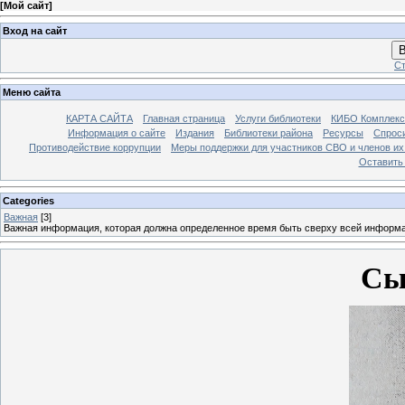
[
Мой сайт
]
Вход на сайт
В
Ст
Меню сайта
КАРТА САЙТА
Главная страница
Услуги библиотеки
КИБО Комплекс
Информация о сайте
Издания
Библиотеки района
Ресурсы
Спрос
Противодействие коррупции
Меры поддержки для участников СВО и членов их
Оставить
Categories
Важная
[3]
Важная информация, которая должна определенное время быть сверху всей информ
Сы