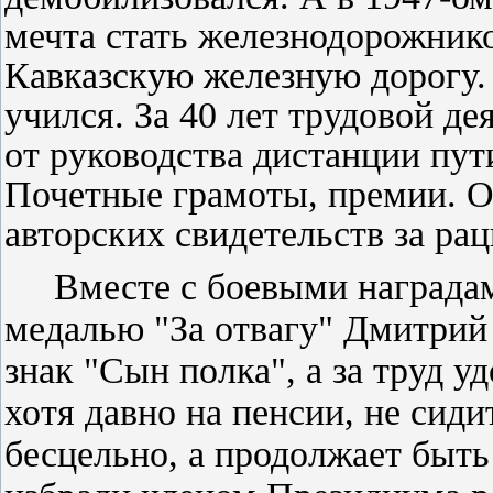
мечта стать железнодорожни­к
Кавказскую железную дорогу. Т
учился. За 40 лет трудовой д
от руководства дистанции пути
Почетные грамо­ты, премии. О 
авторских свиде­тельств за р
Вместе с боевыми на­градами
медалью "За отвагу" Дмитрий
знак "Сын полка", а за труд у
хотя дав­но на пенсии, не сид
бесцельно, а продолжает быт