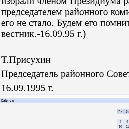
избрали членом Президиума ра
председателем район­ного коми
его не стало. Будем его помни
вестник.-16.09.95 г.)
Т.Присухин
Председатель районного
Сове
16.09.1995 г.
Calendar
Пн
Вт
3
4
10
11