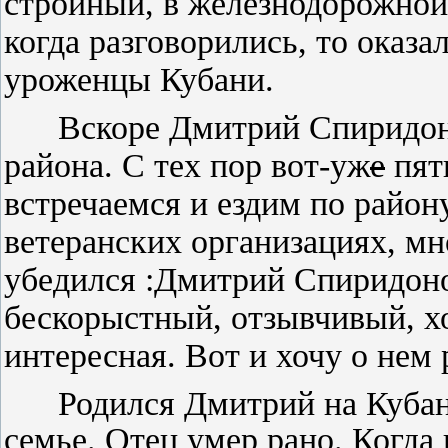
стройный, в железнодо­рожной
когда раз­говорились, то оказа
уроженцы Кубани.
Вскоре Дмитрий Спири­донов
района. С тех пор вот-уж
е
пять
встречаемся и ездим по район
вете­ранских организациях, мно
убедил­ся :Дмитрий Спиридоно
бескорыст­ный, отзывчивый, х
интересная. Вот и хочу о нем 
Родился Дмитрий на Кубани,
семье. Отец умер рано. Когда 