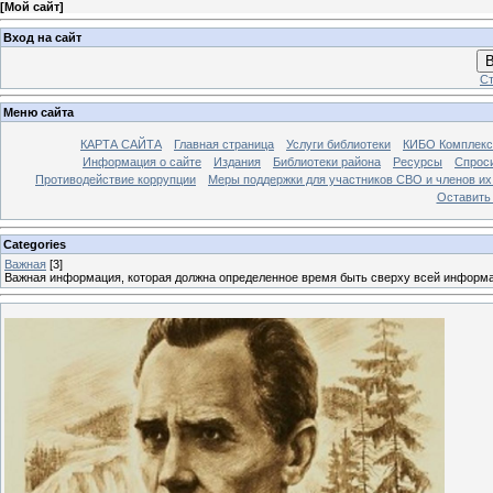
[
Мой сайт
]
Вход на сайт
В
Ст
Меню сайта
КАРТА САЙТА
Главная страница
Услуги библиотеки
КИБО Комплекс
Информация о сайте
Издания
Библиотеки района
Ресурсы
Спрос
Противодействие коррупции
Меры поддержки для участников СВО и членов их
Оставить
Categories
Важная
[3]
Важная информация, которая должна определенное время быть сверху всей информ