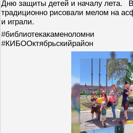
Дню защиты детей и началу лета. В
традиционно рисовали мелом на асф
и играли.
#библиотекакаменоломни
#КИБООктябрьскийрайон