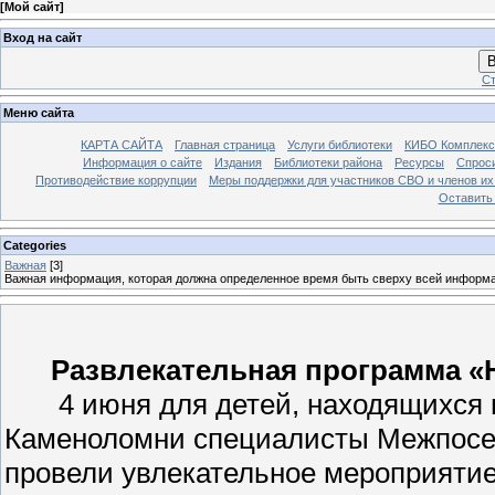
[
Мой сайт
]
Вход на сайт
В
Ст
Меню сайта
КАРТА САЙТА
Главная страница
Услуги библиотеки
КИБО Комплекс
Информация о сайте
Издания
Библиотеки района
Ресурсы
Спрос
Противодействие коррупции
Меры поддержки для участников СВО и членов их
Оставить
Categories
Важная
[3]
Важная информация, которая должна определенное время быть сверху всей информ
Развлекательная программа «Н
4 июня для детей, находящихся в 
Каменоломни специалисты Межпосе
провели увлекательное мероприятие 