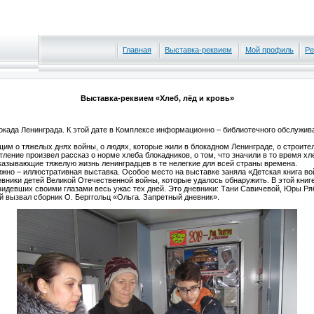
Главная
Выставка-реквием
Мой профиль
Ре
Выставка-реквием «Хлеб, лёд и кровь»
ада Ленинграда. К этой дате в Комплексе информационно – библиотечного обслужива
им о тяжелых днях войны, о людях, которые жили в блокадном Ленинграде, о строите
ление произвел рассказ о норме хлеба блокадников, о том, что значили в то время хл
казывающие тяжелую жизнь ленинградцев в те нелегкие для всей страны времена.
 – иллюстративная выставка. Особое место на выставке заняла «Детская книга вой
евники детей Великой Отечественной войны, которые удалось обнаружить. В этой книг
видевших своими глазами весь ужас тех дней. Это дневники: Тани Савичевой, Юры Р
й вызвал сборник О. Берггольц «Ольга. Запретный дневник».