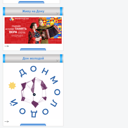
Живу на Дону
-->
Дон молодой
-->