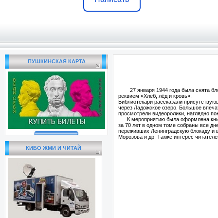
ПУШКИНСКАЯ КАРТА
27 января 1944 года была снята блок
реквием «Хлеб, лёд и кровь».
Библиотекари рассказали присутствующ
через Ладожское озеро. Большое впечат
просмотрели видеоролики, наглядно по
К мероприятию была оформлена книжно
за 70 лет в одном томе собраны все дн
переживших Ленинградскую блокаду и 
Морозова и др. Также интерес читателе
КИБО ЖМИ И ЧИТАЙ