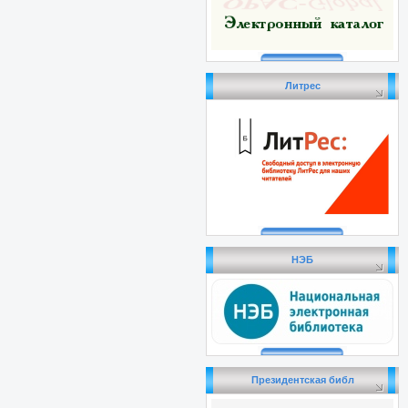
Литрес
НЭБ
Президентская библ