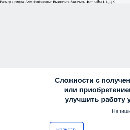
Размер шрифта:
A
A
A
Изображения
Выключить
Включить
Цвет сайта
Ц
Ц
Ц
Х
Сложности с получе
или приобретением
улучшить работу 
Напиши
Написать