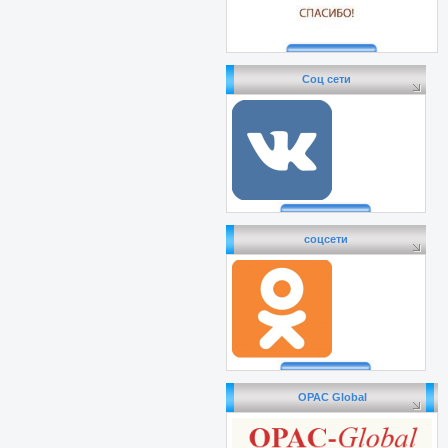
Соц сети
соцсети
OPAC Global