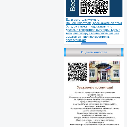
Если вы столкнулись с
мошенничеством, расскажите об этом
боту, он сможет подсказать, что
делать в конкретной ситуации. Кроме
того, анализируя ваши ситуации, мы
сможем лучше противостоять
преступникам
Оценка качества