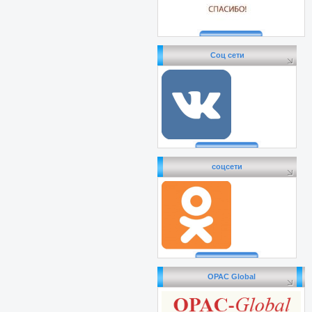
Соц сети
соцсети
OPAC Global