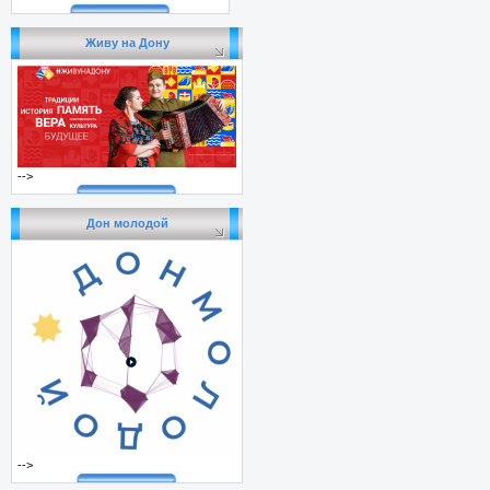
Живу на Дону
-->
Дон молодой
-->