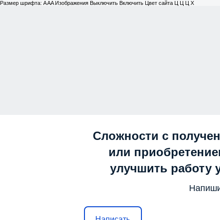
Размер шрифта:
A
A
A
Изображения
Выключить
Включить
Цвет сайта
Ц
Ц
Ц
Х
Сложности с получе
или приобретением
улучшить работу 
Напиши
Написать