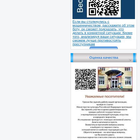
Если вы столкнулись с
мошенничеством, расскажите об этом
боту, он сможет подсказать, что
делать в конкретной ситуации. Кроме
того, анализируя ваши ситуации, мы
сможем лучше противостоять
преступникам
Оценка качества