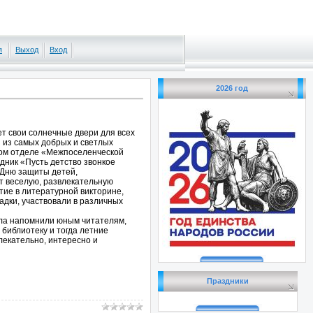
я
Выход
Вход
2026 год
т свои солнечные двери для всех
н из самых добрых и светлых
ком отделе «Межпоселенческой
дник «Пусть детство звонкое
Дню защиты детей,
т веселую, развлекательную
тие в литературной викторине,
адки, участвовали в различных
ела напомнили юным читателям,
библиотеку и тогда летние
влекательно, интересно и
Праздники