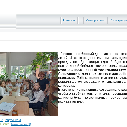
Главная
Мой профиль
Регистраци
1 июня – особенный день: лето открывае
детей. И в этот же день мы отмечаем оди
праздников – День защиты детей. В детс
центральной библиотеки» состоялся праз
смеется» посвященный международному 
Сотрудники отдела подготовили для ребя
программу. Ребята приняли активное учас
решали шуточные задачи, отгадывали заг
конкурсах.
В заключение праздника сотрудники отд
чтобы они обязательно читали, посещали 
каникулы будут не скучными, и пройдут у
познавательно.
 2
·
Картинка 3
06.2022
|
Комментарии (0)