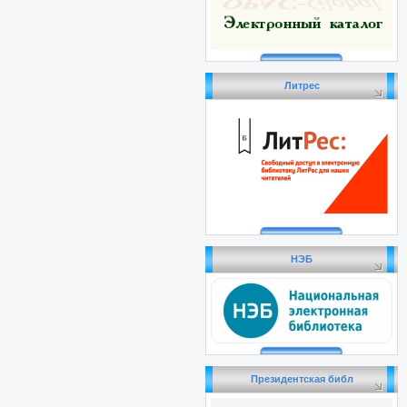
Литрес
НЭБ
Президентская библ