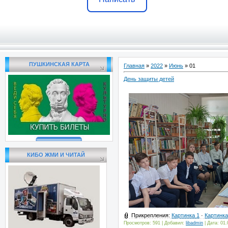
ПУШКИНСКАЯ КАРТА
Главная
»
2022
»
Июнь
»
01
День защиты детей
КИБО ЖМИ И ЧИТАЙ
Прикрепления:
Картинка 1
·
Картинка
Просмотров: 591 | Добавил:
libadmin
| Дата:
01.