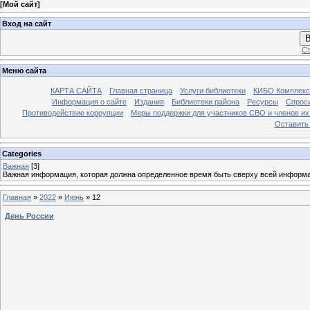
[
Мой сайт
]
Вход на сайт
В
Ст
Меню сайта
КАРТА САЙТА
Главная страница
Услуги библиотеки
КИБО Комплекс
Информация о сайте
Издания
Библиотеки района
Ресурсы
Спрос
Противодействие коррупции
Меры поддержки для участников СВО и членов их
Оставить
Categories
Важная
[3]
Важная информация, которая должна определенное время быть сверху всей информ
Главная
»
2022
»
Июнь
»
12
День России